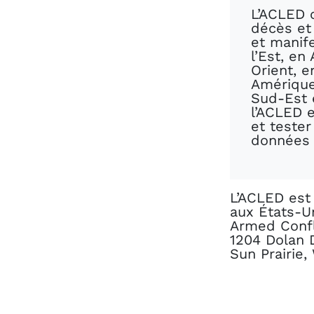
L’ACLED c
décès et 
et manife
l’Est, en
Orient, e
Amérique
Sud-Est e
l’ACLED e
et tester
données e
L’ACLED est 
aux États-Un
Armed Confl
1204 Dolan 
Sun Prairie