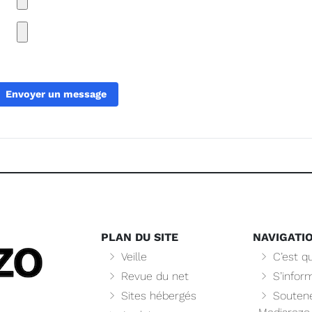
PLAN DU SITE
NAVIGATI
Veille
C’est qu
Revue du net
S’infor
Sites hébergés
Soutene