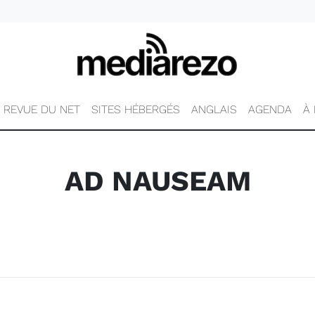
REVUE DU NET
SITES HÉBERGÉS
ANGLAIS
AGENDA
À
AD NAUSEAM