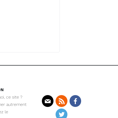
ON
oi, ce site ?
mer autrement
Mail
Rss
Facebook
z le