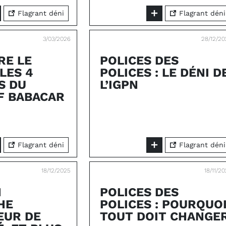
Flagrant déni
Flagrant déni
3/03/2026
28/12/2
RE LE
POLICES DES
 LES 4
POLICES : LE DÉNI D
S DU
L’IGPN
F BABACAR
Flagrant déni
Flagrant déni
18/12/2025
18/11/2
N
POLICES DES
HE
POLICES : POURQUO
EUR DE
TOUT DOIT CHANGE