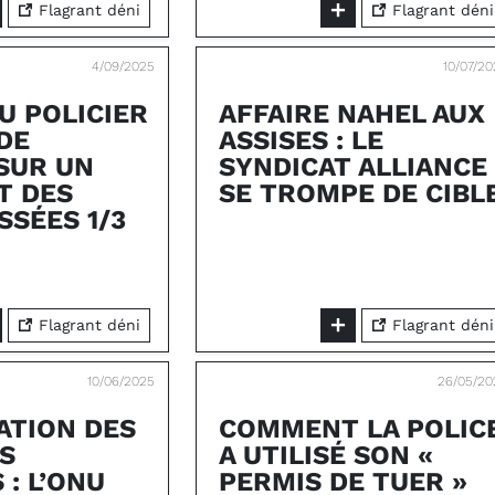
Flagrant déni
Flagrant déni
4/09/2025
10/07/2
U POLICIER
AFFAIRE NAHEL AUX
 DE
ASSISES : LE
SUR UN
SYNDICAT ALLIANCE
T DES
SE TROMPE DE CIBL
SSÉES 1/3
Flagrant déni
Flagrant déni
10/06/2025
26/05/20
TION DES
COMMENT LA POLIC
S
A UTILISÉ SON «
 : L’ONU
PERMIS DE TUER »