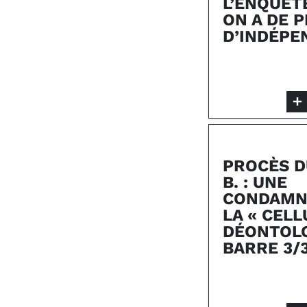
L’ENQUÊTÉ
ON A DE 
D’INDÉPE
PROCÈS D
B. : UNE
CONDAMN
LA « CELL
DÉONTOLO
BARRE 3/