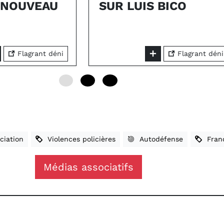
E NOUVEAU
SUR LUIS BICO
Flagrant déni
Flagrant déni
0
12
24
iation
Violences policières
Autodéfense
Fran
Médias associatifs