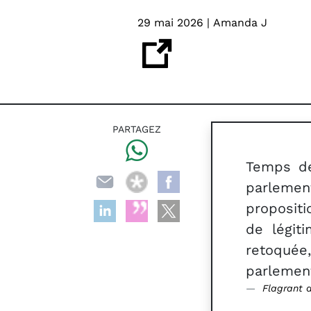
29 mai 2026 | Amanda J
PARTAGEZ
Temps de
parleme
propositi
de légit
retoqué
parlement
Flagrant 