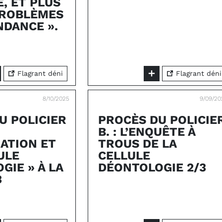
, ET PLUS
PROBLÈMES
NDANCE ».
Flagrant déni
Flagrant déni
8/10/2025
9/09/20
U POLICIER
PROCÈS DU POLICIE
B. : L’ENQUÊTE À
ATION ET
TROUS DE LA
ULE
CELLULE
GIE » À LA
DÉONTOLOGIE 2/3
3