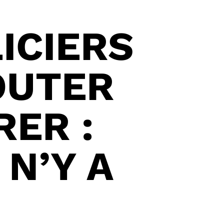
ICIERS
OUTER
RER :
 N’Y A