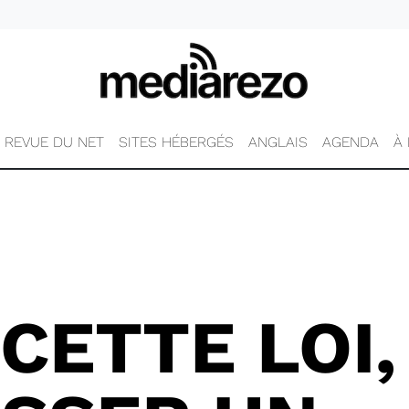
REVUE DU NET
SITES HÉBERGÉS
ANGLAIS
AGENDA
À
 CETTE LOI,