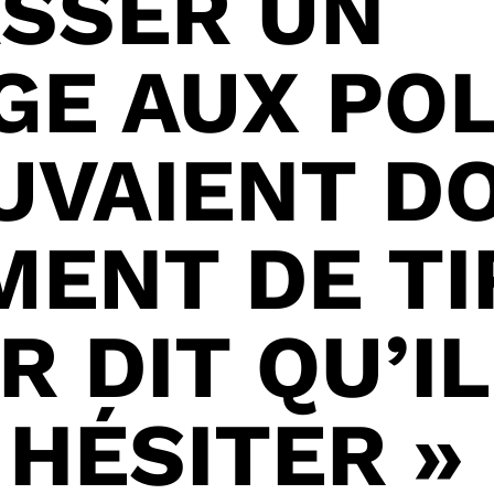
ASSER UN
E AUX POL
UVAIENT D
ENT DE TI
 DIT QU’IL
 HÉSITER »