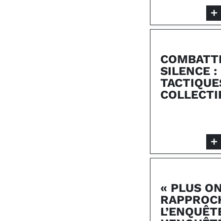
COMBATT
SILENCE :
TACTIQUE
COLLECTI
« PLUS O
RAPPROC
L’ENQUÊT