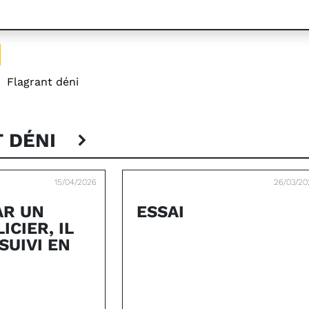
:
Flagrant déni
T DÉNI
15/04/2026
26/03/20
AR UN
ESSAI
ICIER, IL
SUIVI EN