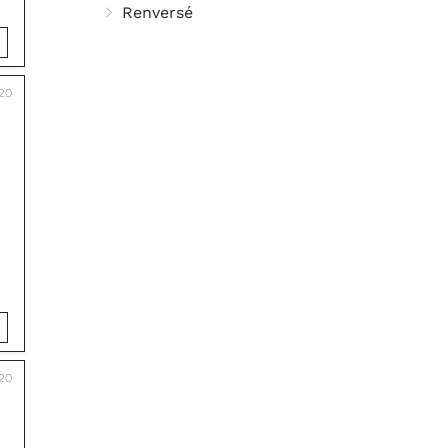
Renversé
20
020