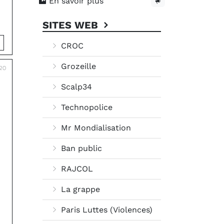
En savoir plus
SITES WEB
CROC
Grozeille
020
Scalp34
Technopolice
Mr Mondialisation
Ban public
RAJCOL
La grappe
Paris Luttes (Violences)