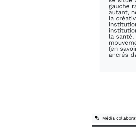
se situe
gauche ra
autant, 
la créati
instituti
instituti
la santé.
mouvemen
(en savo
ancrés d
Média collaborat