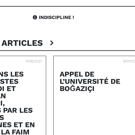
INDISCIPLINE !
 ARTICLES
11/06/2021
8/01/2
NS LES
APPEL DE
STES
L’UNIVERSITÉ DE
I ET
BOĞAZIÇI
AN
I,
 PAR LES
S
ES ET EN
 LA FAIM