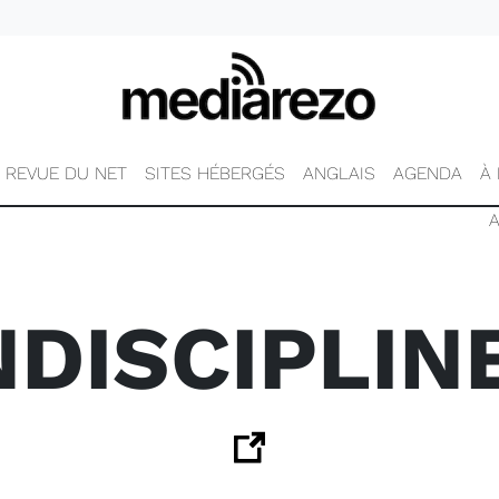
REVUE DU NET
SITES HÉBERGÉS
ANGLAIS
AGENDA
À
NDISCIPLINE