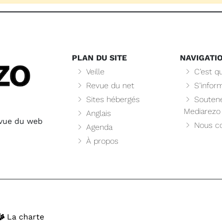
PLAN DU SITE
NAVIGATI
Veille
C’est qu
Revue du net
S’infor
Sites hébergés
Soutene
Mediarezo
Anglais
evue du web
Nous co
Agenda
À propos
La charte