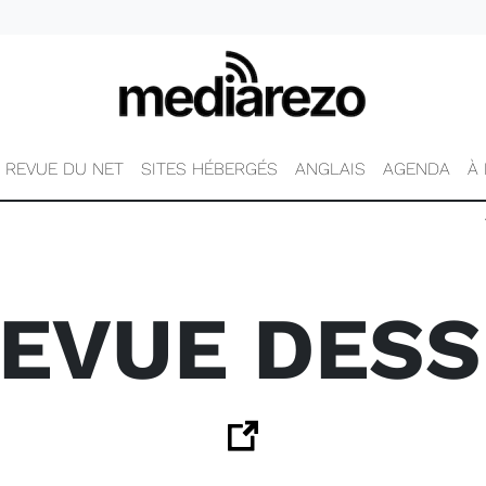
REVUE DU NET
SITES HÉBERGÉS
ANGLAIS
AGENDA
À
REVUE DESS