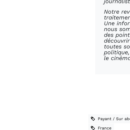
journalist
Notre re
traitemen
Une infor
nous som
des point
découvri
toutes so
politique
le cinéma
Payant / Sur a
France