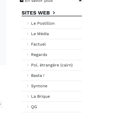
En savoir plus
SITES WEB
Le Postillon
Le Média
Factuel
Regards
Pol. étrangère (cairn)
Basta !
Syntone
La Brique
D
QG