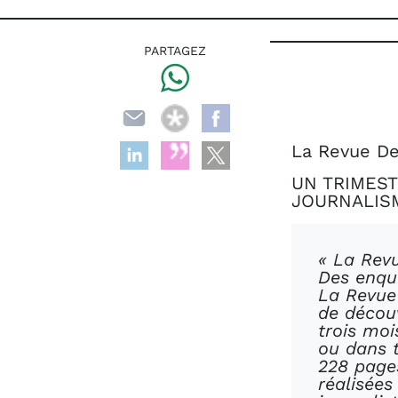
PARTAGEZ
La Revue De
UN TRIMEST
JOURNALIS
« La Revu
Des enqu
La Revue
de découv
trois mo
ou dans t
228 pages
réalisées