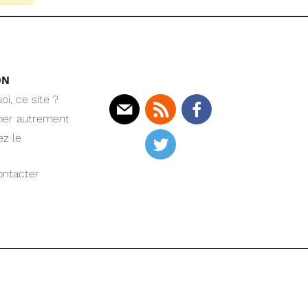
ON
oi, ce site ?
mer autrement
Mail
Rss
Facebook
z le
Twitter
ntacter