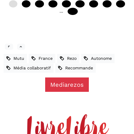
0
12
24
36
48
60
72
84
96
...
240
Mutu
France
Rezo
Autonome
Média collaboratif
Recommande
Mediarezos