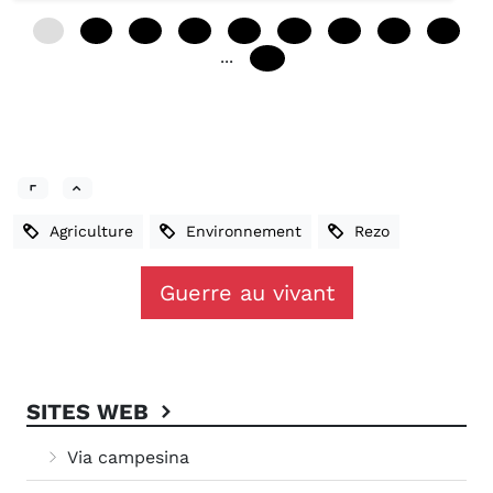
0
12
24
36
48
60
72
84
96
...
132
Agriculture
Environnement
Rezo
Guerre au vivant
SITES WEB
Via campesina