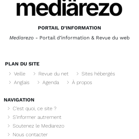
PORTAIL D’INFORMATION
Mediarezo
- Portail d’information & Revue du web
PLAN DU SITE
Veille
Revue du net
Sites hébergés
Anglais
Agenda
À propos
NAVIGATION
C’est quoi, ce site ?
S’informer autrement
Soutenez le Mediarezo
Nous contacter