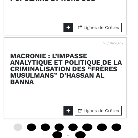
Lignes de Crêtes
25/06/2025
MACRONIE : L’IMPASSE
ANALYTIQUE ET POLITIQUE DE LA
CRIMINALISATION DES “FRÈRES
MUSULMANS” D’HASSAN AL
BANNA
Lignes de Crêtes
0
24
48
72
96
120
144
168
...
192
240