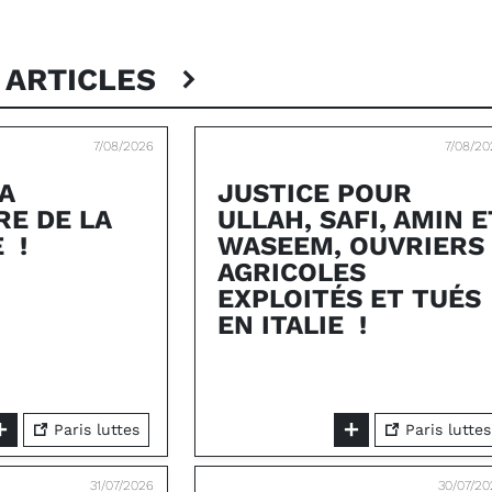
 ARTICLES
7/08/2026
7/08/20
A
JUSTICE POUR
E DE LA
ULLAH, SAFI, AMIN E
 !
WASEEM, OUVRIERS
AGRICOLES
EXPLOITÉS ET TUÉS
EN ITALIE !
Paris luttes
Paris luttes
31/07/2026
30/07/2