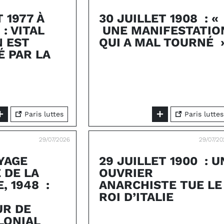
T 1977 À
30 JUILLET 1908 : «
: VITAL
UNE MANIFESTATIO
 EST
QUI A MAL TOURNÉ 
É PAR LA
Paris luttes
Paris luttes
29/07/2026
29/07/20
YAGE
29 JUILLET 1900 : U
 DE LA
OUVRIER
, 1948 :
ANARCHISTE TUE LE
ROI D’ITALIE
UR DE
LONIAL