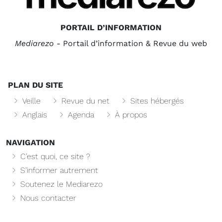
PORTAIL D’INFORMATION
Mediarezo
- Portail d’information & Revue du web
PLAN DU SITE
Veille
Revue du net
Sites hébergés
Anglais
Agenda
À propos
NAVIGATION
C’est quoi, ce site ?
S’informer autrement
Soutenez le Mediarezo
Nous contacter