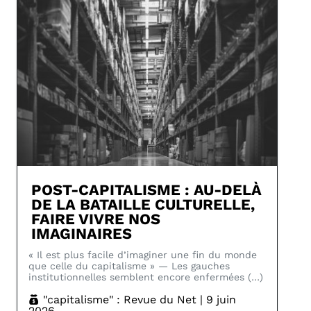
POST-CAPITALISME : AU-DELÀ
DE LA BATAILLE CULTURELLE,
FAIRE VIVRE NOS
IMAGINAIRES
« Il est plus facile d’imaginer une fin du monde
que celle du capitalisme » — Les gauches
institutionnelles semblent encore enfermées (…)
"capitalisme" : Revue du Net | 9 juin
2026