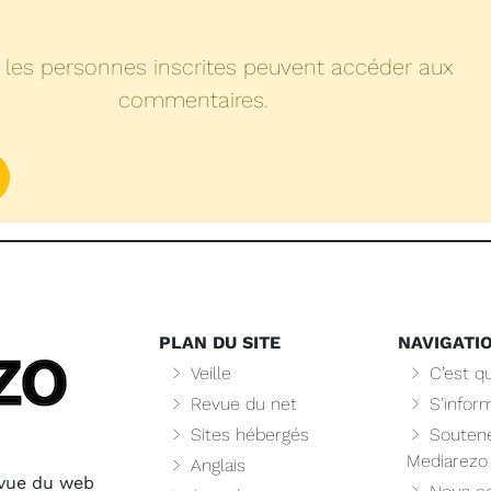
 les personnes inscrites peuvent accéder aux
commentaires.
PLAN DU SITE
NAVIGATI
Veille
C’est qu
Revue du net
S’infor
Sites hébergés
Soutene
Mediarezo
Anglais
evue du web