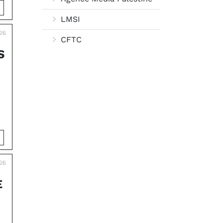
LMSI
26
CFTC
S
26
E