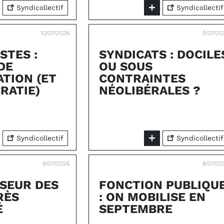
Syndicollectif
Syndicollectif
10/07/2026
9/07/20
STES :
SYNDICATS : DOCILE
DE
OU SOUS
ATION (ET
CONTRAINTES
RATIE)
NÉOLIBÉRALES ?
Syndicollectif
Syndicollectif
9/07/2026
8/07/20
SEUR DES
FONCTION PUBLIQU
RÈS
: ON MOBILISE EN
É
SEPTEMBRE