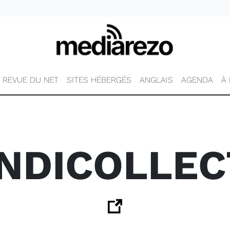
REVUE DU NET
SITES HÉBERGÉS
ANGLAIS
AGENDA
À
NDICOLLEC