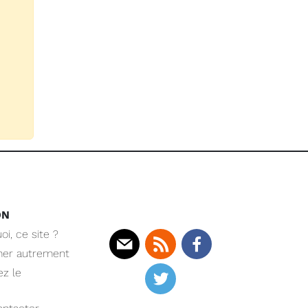
ON
oi, ce site ?
mer autrement
Mail
Rss
Facebook
z le
Twitter