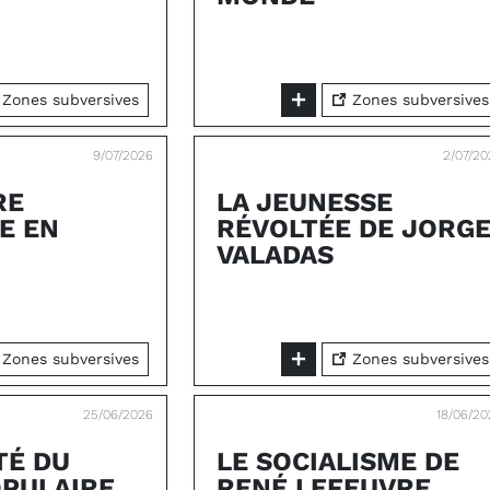
Zones subversives
Zones subversives
9/07/2026
2/07/20
RE
LA JEUNESSE
E EN
RÉVOLTÉE DE JORG
VALADAS
Zones subversives
Zones subversives
25/06/2026
18/06/2
TÉ DU
LE SOCIALISME DE
PULAIRE
RENÉ LEFEUVRE