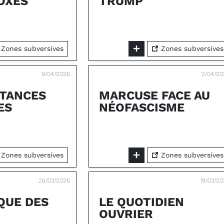
OXES
TRUMP
Zones subversives
Zones subversives
9/04/2026
2/04/20
STANCES
MARCUSE FACE AU
ES
NÉOFASCISME
Zones subversives
Zones subversives
26/03/2026
19/03/2
IQUE DES
LE QUOTIDIEN
OUVRIER