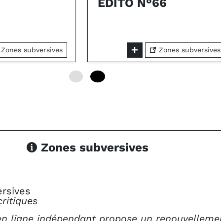
ÉDITO N°66
Zones subversives
Zones subversives
0
24
Zones subversives
rsives
ritiques
 en ligne indépendant propose un renouvelleme