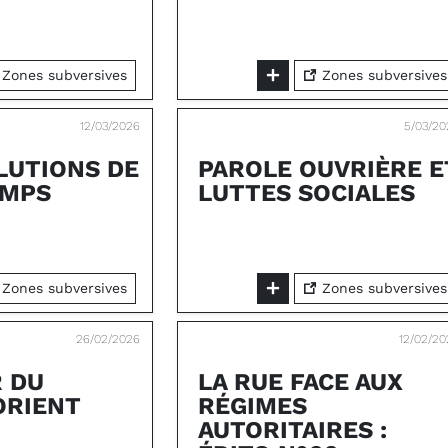
Zones subversives
Zones subversives
12/03/2026
5/03/20
LUTIONS DE
PAROLE OUVRIÈRE E
EMPS
LUTTES SOCIALES
Zones subversives
Zones subversives
26/02/2026
12/02/2
R DU
LA RUE FACE AUX
ORIENT
RÉGIMES
AUTORITAIRES :