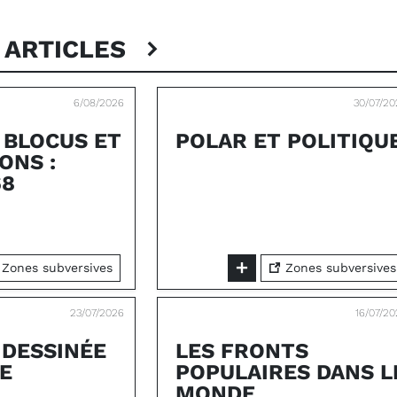
 ARTICLES
6/08/2026
30/07/2
 BLOCUS ET
POLAR ET POLITIQU
ONS :
68
Zones subversives
Zones subversives
23/07/2026
16/07/2
 DESSINÉE
LES FRONTS
E
POPULAIRES DANS L
MONDE