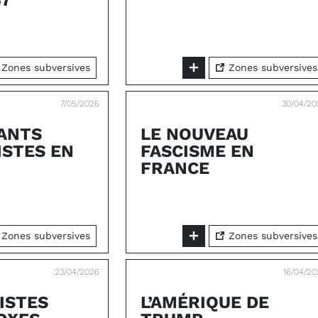
67
Zones subversives
Zones subversives
7/05/2026
30/04/20
TANTS
LE NOUVEAU
ISTES EN
FASCISME EN
FRANCE
Zones subversives
Zones subversives
23/04/2026
16/04/2
ISTES
L’AMÉRIQUE DE