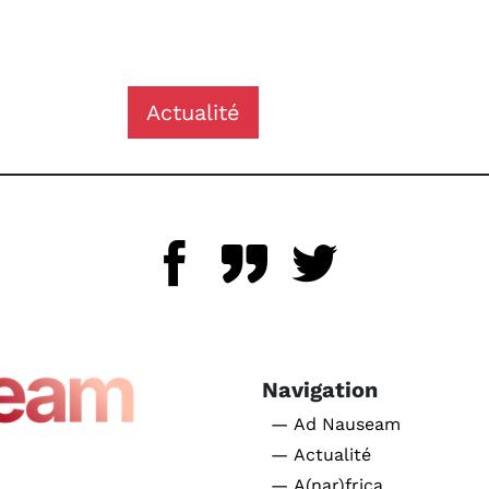
Actualité
Navigation
— Ad Nauseam
— Actualité
— A(nar)frica