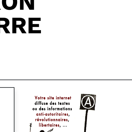
RON
ERRE