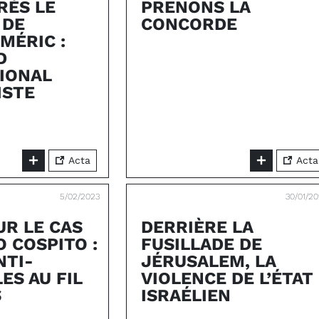
RÈS LE
PRENONS LA
 DE
CONCORDE
MÉRIC :
D
IONAL
ISTE
Acta
Acta
5/02/2023
30/01/2
SUR LE CAS
DERRIÈRE LA
O COSPITO :
FUSILLADE DE
NTI-
JÉRUSALEM, LA
ES AU FIL
VIOLENCE DE L’ÉTAT
S
ISRAÉLIEN