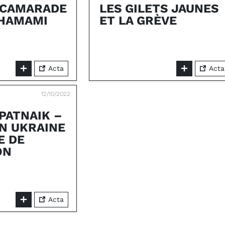
 CAMARADE
LES GILETS JAUNES
HAMAMI
ET LA GRÈVE
Acta
Acta
12/10/2022
PATNAIK –
N UKRAINE
E DE
ON
Acta