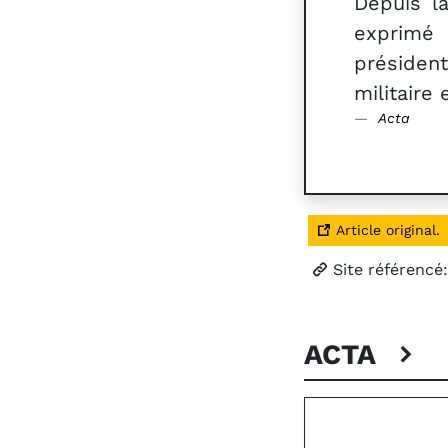
Depuis l
exprimé
présiden
militaire 
Acta
Article original.
Site référencé
ACTA