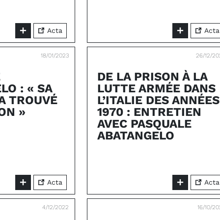
Acta
Acta
18/01/2023
26/12/2
E
DE LA PRISON À LA
O : « SA
LUTTE ARMÉE DANS
A TROUVÉ
L’ITALIE DES ANNÉES
ON »
1970 : ENTRETIEN
AVEC PASQUALE
ABATANGELO
Acta
Acta
4/12/2022
16/10/2