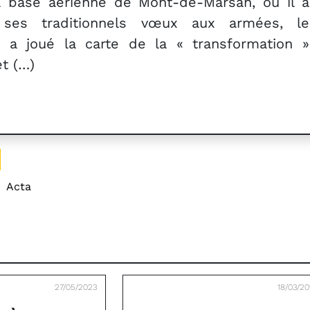
a base aérienne de Mont-de-Marsan, où il a
 ses traditionnels vœux aux armées, le
t a joué la carte de la « transformation »
et (…)
:
Acta
27/05/2023
18/03/2